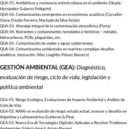
QUA-01. Antibióticos y resistencia antimicrobiana en el ambiente (Okada;
Hernández-Guijarro; Pellegrini)
QUA-02. Contaminantes emergentes en ecosistemas acuáticos (Carvalho-
Viana; Frazão-Ferreira; Machado da Silva Acioly)
QUA-03. Abordaje integral de la contaminación atmosférica (Porta)
QUA-04. Nutrientes y contaminantes heredados e históricos – metales,
hidrocarburos, PCBs, plaguicidas, etc.
QUA-05. Contaminación de suelos y aguas subterráneas
QUA-06. Contaminantes ambientales en matrices complejas desafíos
analíticos, innovación. (Mac Loughlin; Peluso; Navarro)
GESTIÓN AMBIENTAL (GEA):
Diagnóstico,
evaluación de riesgo, ciclo de vida, legislación y
política ambiental
GEA-01. Riesgo Ecológico, Evaluaciones de Impacto Ambiental y Análisis de
Ciclo de Vida
GEA-02. NAMs en evaluación de riesgo: estado actual, avances y desafíos en
Argentina y Latinoamérica (Gutierrez & Pina)
GEA-03. Nueva Era de Tecnologías Digitales Aplicadas a Resolver Problemas
Ambientales (Valeria Amé & Ariana Rossen)